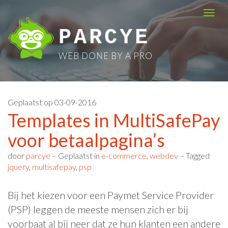
Skip
Togg
to
navi
PARCYE
content
WEB DONE BY A PRO
Geplaatst op
03-09-2016
Templates in MultiSafePay
voor betaalpagina’s
door
parcye
–
Geplaatst in
e-commerce
,
webdev
–
Tagged
jquery
,
multisafepay
,
psp
Bij het kiezen voor een Paymet Service Provider
(PSP) leggen de meeste mensen zich er bij
voorbaat al bij neer dat ze hun klanten een andere