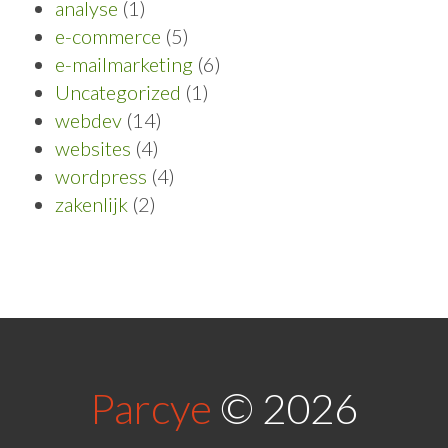
analyse
(1)
e-commerce
(5)
e-mailmarketing
(6)
Uncategorized
(1)
webdev
(14)
websites
(4)
wordpress
(4)
zakenlijk
(2)
Parcye
© 2026