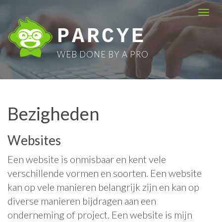
Skip
Togg
to
navi
PARCYE
content
WEB DONE BY A PRO
Bezigheden
Websites
Een website is onmisbaar en kent vele
verschillende vormen en soorten. Een website
kan op vele manieren belangrijk zijn en kan op
diverse manieren bijdragen aan een
onderneming of project. Een website is mijn