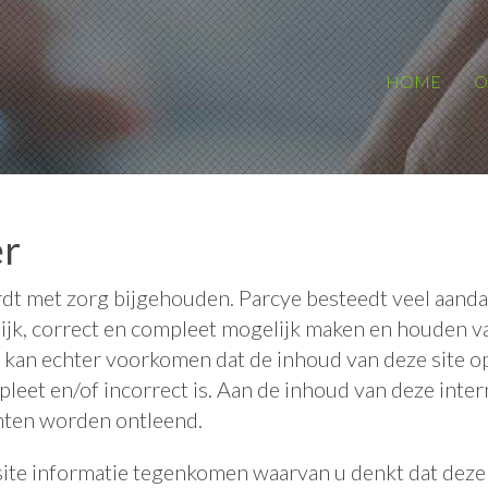
Skip
HOME
O
to
content
er
t met zorg bijgehouden. Parcye besteedt veel aanda
lijk, correct en compleet mogelijk maken en houden v
 kan echter voorkomen dat de inhoud van deze site o
leet en/of incorrect is. Aan de inhoud van deze inte
hten worden ontleend.
ite informatie tegenkomen waarvan u denkt dat deze o