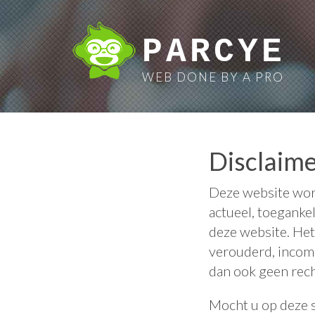
PARCYE
WEB DONE BY A PRO
Disclaim
Deze website word
actueel, toeganke
deze website. Het
verouderd, incomp
dan ook geen rec
Mocht u op deze s