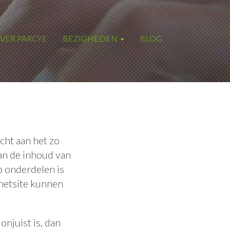
VER PARCYE
BEZIGHEDEN
BLOG
cht aan het zo
an de inhoud van
p onderdelen is
rnetsite kunnen
njuist is, dan