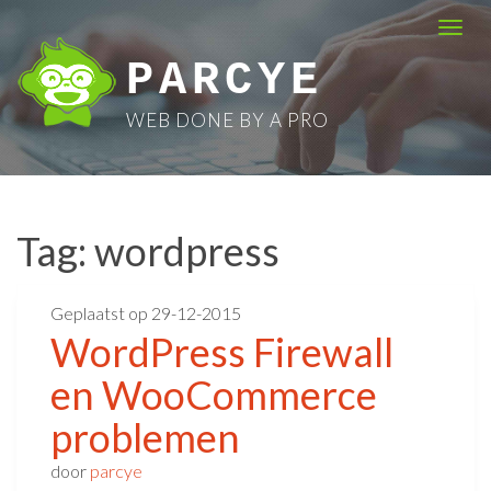
Skip
Togg
to
navi
PARCYE
content
WEB DONE BY A PRO
Tag:
wordpress
Geplaatst op
29-12-2015
WordPress Firewall
en WooCommerce
problemen
door
parcye