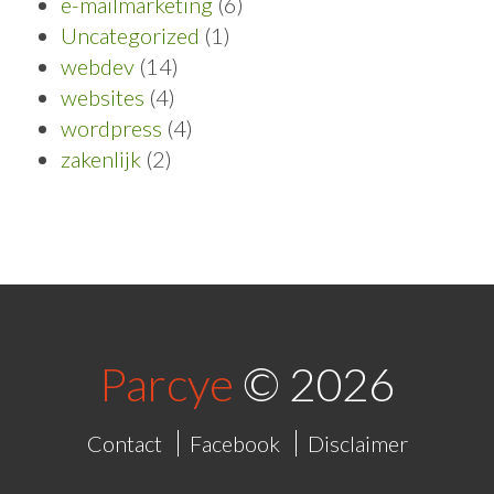
e-mailmarketing
(6)
Uncategorized
(1)
webdev
(14)
websites
(4)
wordpress
(4)
zakenlijk
(2)
Parcye
© 2026
Contact
Facebook
Disclaimer